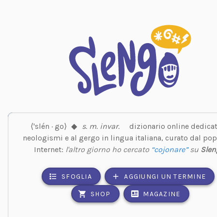
⟨'slén · go⟩
◆
s. m. invar.
dizionario online dedicat
neologismi e al gergo in lingua italiana, curato dal pop
Internet:
l'altro giorno ho cercato
“cojonare”
su
Slen
SFOGLIA
AGGIUNGI UN TERMINE
SHOP
MAGAZINE