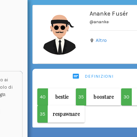
Ananke Fusér
@ananke
·
Altro
DEFINIZIONI
o ai
olo di
go
.
bestie
boostare
40
35
30
respawnare
35