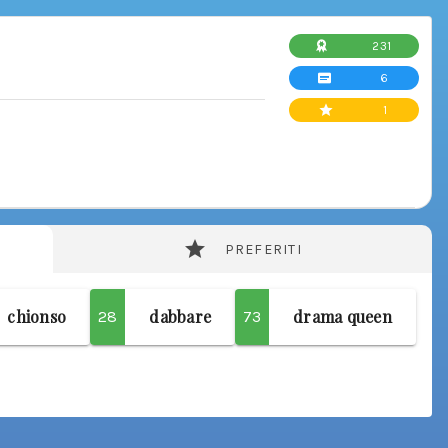
231
6
1
PREFERITI
chionso
dabbare
drama queen
28
73