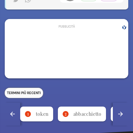
TERMINI PIÙ RECENTI
token
abbacchietto
bo
1
2
3