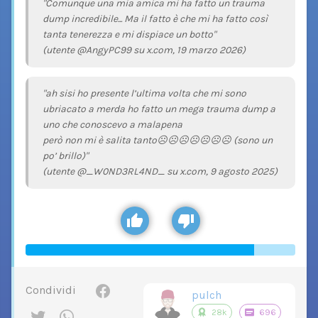
"Comunque una mia amica mi ha fatto un trauma
dump incredibile... Ma il fatto è che mi ha fatto così
tanta tenerezza e mi dispiace un botto"
(utente @AngyPC99 su x.com, 19 marzo 2026)
"ah sisi ho presente l’ultima volta che mi sono
ubriacato a merda ho fatto un mega trauma dump a
uno che conoscevo a malapena
però non mi è salita tanto☹️☹️☹️☹️☹️☹️☹️ (sono un
po’ brillo)"
(utente @_W0ND3RL4ND_ su x.com, 9 agosto 2025)
Condividi
pulch
28k
696