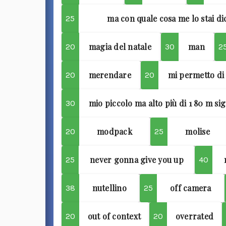
ma con quale cosa me lo stai d
25
magia del natale
man
20
30
2
merendare
mi permetto di 
20
20
mio piccolo ma alto più di 1 80 m si
30
modpack
molise
20
25
never gonna give you up
25
40
nutellino
off camera
38
25
out of context
overrated
20
20