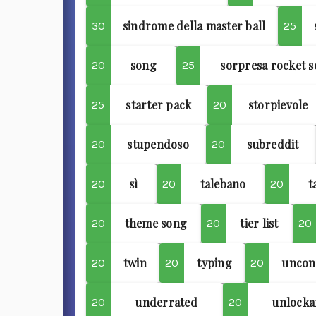
sindrome della master ball
30
25
song
sorpresa rocket s
20
25
starter pack
storpievole
25
20
stupendoso
subreddit
20
20
sì
talebano
t
20
20
20
theme song
tier list
20
20
20
twin
typing
unconv
20
20
20
underrated
unlocka
20
20