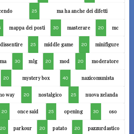
icendo
ma ha anche dei difetti
25
mappa dei posti
masterare
mc
5
30
20
dissentire
middle game
minifigure
25
20
gma
mlg
mod
moderatore
30
20
20
mystery box
nazicomunista
20
40
no way
nostalgico
nuova zelanda
20
25
once said
opening
oso
20
25
30
parkour
patato
pazzurdastico
20
20
20