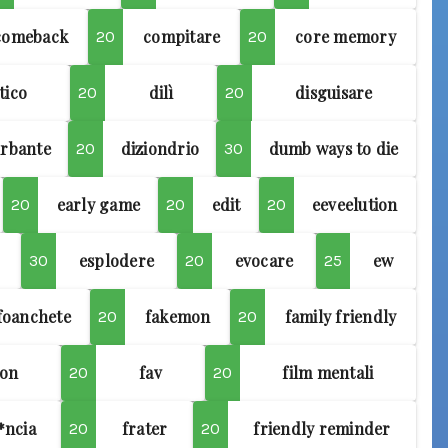
comeback
compitare
core memory
20
20
tico
dilì
disguisare
20
20
urbante
diziondrio
dumb ways to die
20
30
early game
edit
eeveelution
20
20
20
esplodere
evocare
ew
30
20
25
ifoanchete
fakemon
family friendly
20
20
ion
fav
film mentali
20
20
*ncia
frater
friendly reminder
20
20