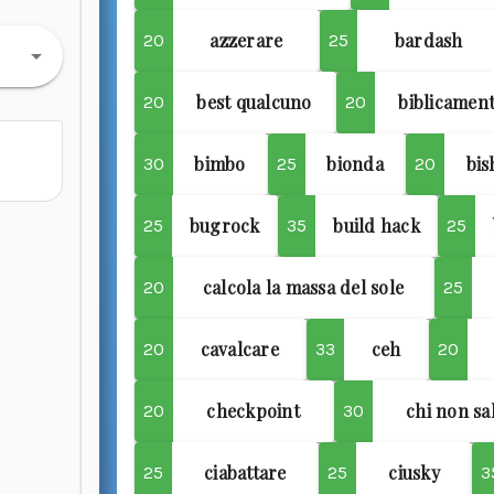
azzerare
bardash
20
25
best qualcuno
biblicamen
20
20
bimbo
bionda
bis
30
25
20
bugrock
build hack
25
35
25
calcola la massa del sole
20
25
cavalcare
ceh
20
33
20
checkpoint
chi non sa
20
30
ciabattare
ciusky
25
25
3