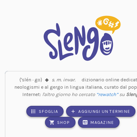
⟨'slén · go⟩
◆
s. m. invar.
dizionario online dedicat
neologismi e al gergo in lingua italiana, curato dal pop
Internet:
l'altro giorno ho cercato
“rewatch”
su
Slen
SFOGLIA
AGGIUNGI UN TERMINE
SHOP
MAGAZINE