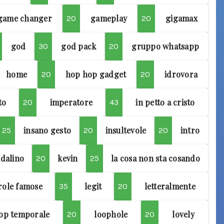
game changer
gameplay
gigamax
20
20
god
god pack
gruppo whatsapp
30
20
home
hop hop gadget
idrovora
20
20
to
imperatore
in petto a cristo
20
43
insano gesto
insultevole
intro
25
20
20
dalino
kevin
la cosa non sta cosando
20
25
arole famose
legit
letteralmente
35
20
op temporale
loophole
lovely
20
20