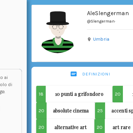
AleSlengerman
@Slengerman
·
Umbria
DEFINIZIONI
o ai
olo di
go
.
10 punti a grifondoro
18
20
absolute cinema
accenti s
20
25
alternative art
art rare
20
20