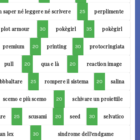
 saper né leggere né scrivere
perplimente
25
plot armour
pokègirl
pokègirl
30
35
premium
printing
protocringiata
20
30
pull
qua e là
reaction image
20
20
ibbbaltare
rompere il sistema
salina
25
20
scemo e più scemo
schivare un proiettile
20
are
scusami
seed
selvatico
25
20
30
an lex
sindrome dell'endgame
30