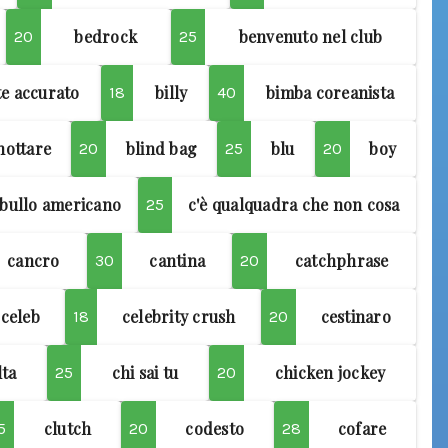
bedrock
benvenuto nel club
20
25
te accurato
billy
bimba coreanista
18
40
hottare
blind bag
blu
boy
20
25
20
bullo americano
c'è qualquadra che non cosa
25
cancro
cantina
catchphrase
30
20
celeb
celebrity crush
cestinaro
18
20
lta
chi sai tu
chicken jockey
25
20
clutch
codesto
cofare
5
20
28