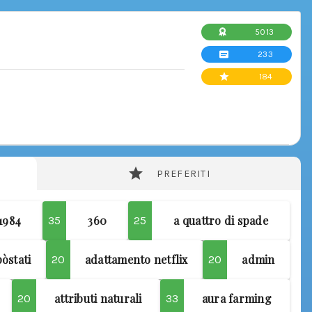
5013
233
184
PREFERITI
1984
360
a quattro di spade
35
25
pòstati
adattamento netflix
admin
20
20
attributi naturali
aura farming
20
33