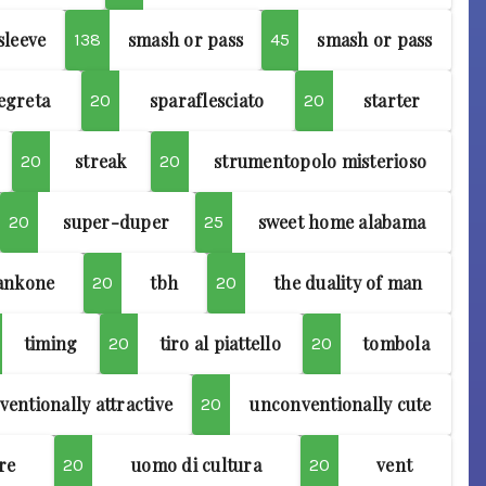
sleeve
smash or pass
smash or pass
138
45
egreta
sparaflesciato
starter
20
20
streak
strumentopolo misterioso
20
20
super-duper
sweet home alabama
20
25
ankone
tbh
the duality of man
20
20
timing
tiro al piattello
tombola
20
20
entionally attractive
unconventionally cute
20
re
uomo di cultura
vent
20
20