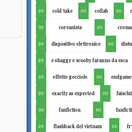
cold take
collab
20
20
20
coreanista
croma
35
20
dispositivo elettronico
dist
20
20
e shaggy e scooby faranno da esca
25
effetto gocciole
endgame
20
20
exactly as expected
faisch
20
20
fanfiction
fanfict
30
30
flashback del vietnam
fr
25
25