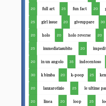
full art
fun fact
20
25
20
girl issue
giveuppare
25
20
30
holo
holo reverse
20
20
20
immediatasubito
impedi
25
20
in un angolo
indecentoso
20
35
k bimba
k-poop
ken
30
20
25
lanzarotizio
le ultime p
20
25
linea
loop
lo
20
20
25