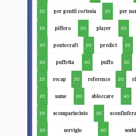
per gentil cortesia
per non
25
20
piffero
player
25
20
20
pontecraft
predict
20
20
25
puffetta
puffo
20
20
20
recap
reference
r
25
20
20
same
sbloccare
20
20
40
scomparisciuto
sconfinfer
25
25
servigio
sesbi
20
20