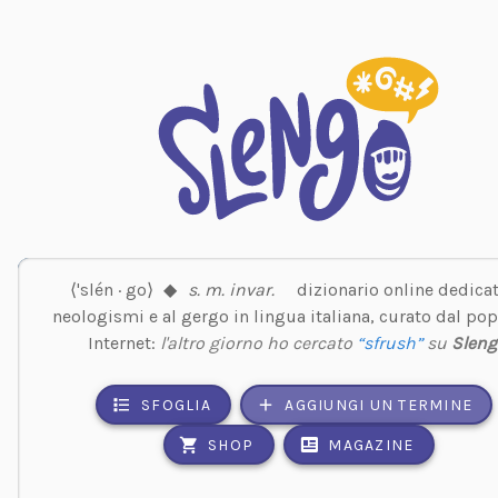
⟨'slén · go⟩
◆
s. m. invar.
dizionario online dedicat
neologismi e al gergo in lingua italiana, curato dal pop
Internet:
l'altro giorno ho cercato
“sfrush”
su
Sleng
SFOGLIA
AGGIUNGI UN TERMINE
SHOP
MAGAZINE