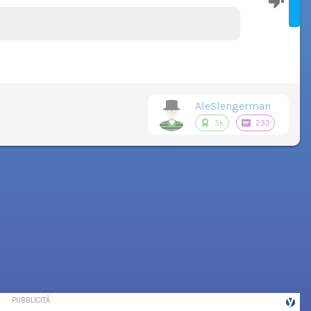
AleSlengerman
5k
233