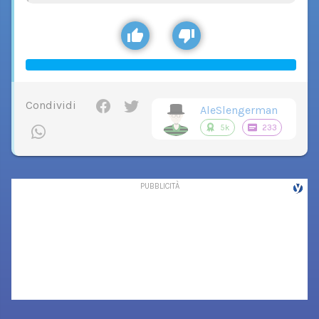
Condividi
AleSlengerman
5k
233