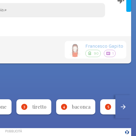
io.»
Francesco Gapito
90
1
one
tiretto
baconca
rimmato
3
4
5