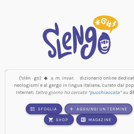
⟨'slén · go⟩
◆
s. m. invar.
dizionario online dedicat
neologismi e al gergo in lingua italiana, curato dal pop
Internet:
l'altro giorno ho cercato
“pucchiaccata”
su
S
SFOGLIA
AGGIUNGI UN TERMINE
SHOP
MAGAZINE