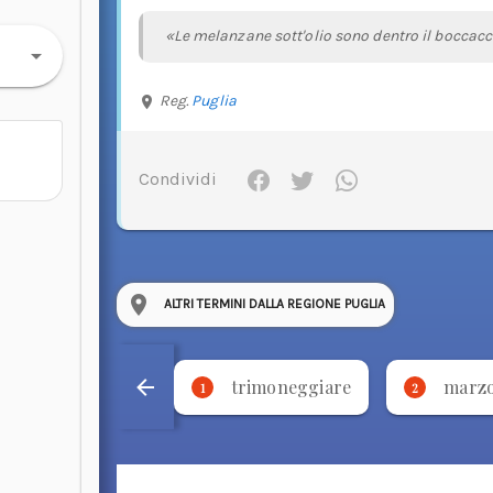
«Le melanzane sott'olio sono dentro il boccacc
Reg.
Puglia
Condividi
ALTRI TERMINI DALLA REGIONE PUGLIA
trimoneggiare
marz
1
2