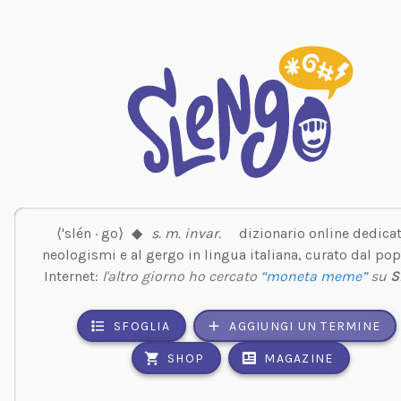
⟨'slén · go⟩
◆
s. m. invar.
dizionario online dedicat
neologismi e al gergo in lingua italiana, curato dal pop
Internet:
l'altro giorno ho cercato
“moneta meme”
su
S
SFOGLIA
AGGIUNGI UN TERMINE
SHOP
MAGAZINE