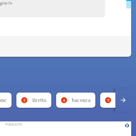
 giro?»
one
tiretto
baconca
rimmato
3
4
5