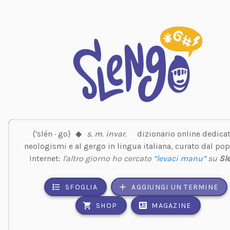
⟨'slén · go⟩
◆
s. m. invar.
dizionario online dedicat
neologismi e al gergo in lingua italiana, curato dal pop
Internet:
l'altro giorno ho cercato
“levaci manu”
su
Sl
SFOGLIA
AGGIUNGI UN TERMINE
SHOP
MAGAZINE