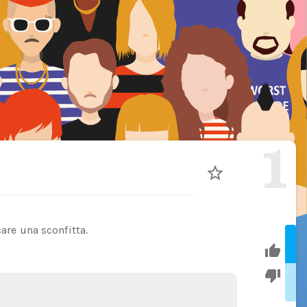
1
care una sconfitta.