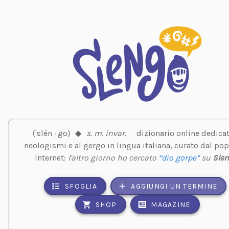
⟨'slén · go⟩
◆
s. m. invar.
dizionario online dedicat
neologismi e al gergo in lingua italiana, curato dal pop
Internet:
l'altro giorno ho cercato
“dio gorpe”
su
Sle
SFOGLIA
AGGIUNGI UN TERMINE
SHOP
MAGAZINE