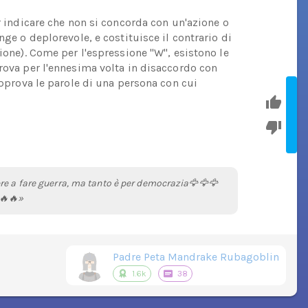
er indicare che non si concorda con un'azione o
nge o deplorevole, e costituisce il contrario di
zione). Come per l'espressione "W", esistono le
trova per l'ennesima volta in disaccordo con
sapprova le parole di una persona con cui
re a fare guerra, ma tanto è per democrazia🦅🦅🦅
🔥🔥»
Padre Peta Mandrake Rubagoblin
1.6k
38