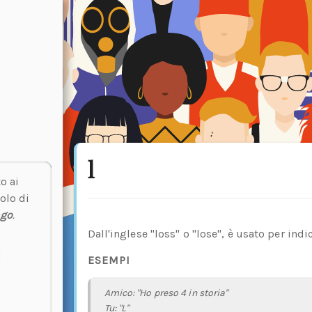
l
o ai
olo di
ngo
.
Dall'inglese "loss" o "lose", è usato per indi
ESEMPI
Amico: "Ho preso 4 in storia"
Tu: "L"