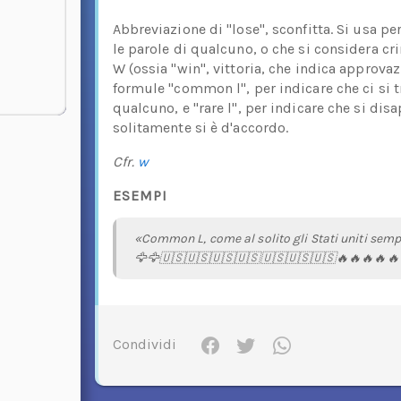
Abbreviazione di "lose", sconfitta. Si usa p
le parole di qualcuno, o che si considera cri
W (ossia "win", vittoria, che indica approva
formule "common l", per indicare che ci si 
qualcuno, e "rare l", per indicare che si di
solitamente si è d'accordo.
Cfr.
w
ESEMPI
«Common L, come al solito gli Stati uniti semp
🦅🦅🇺🇸🇺🇸🇺🇸🇺🇸🇺🇸🇺🇸🇺🇸🔥🔥🔥🔥🔥
Condividi