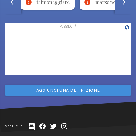
trimoneggiare
marzone
1
2
3
AGGIUNGI UNA DEFINIZIONE
SEGUICI SU