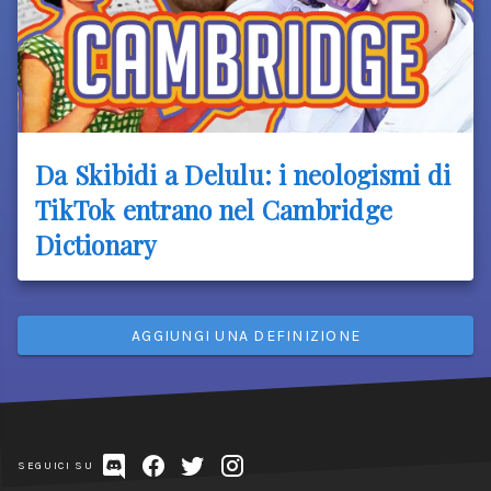
Da Skibidi a Delulu: i neologismi di
TikTok entrano nel Cambridge
Dictionary
AGGIUNGI UNA DEFINIZIONE
SEGUICI SU