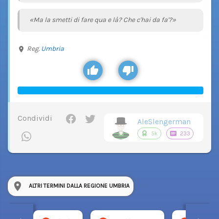
«Ma la smetti di fare qua e là? Che c'hai da fa'?»
Reg.
Umbria
Condividi
AleSlengerman
5k
233
ALTRI TERMINI DALLA REGIONE UMBRIA