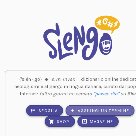
⟨'slén · go⟩
◆
s. m. invar.
dizionario online dedicat
neologismi e al gergo in lingua italiana, curato dal pop
Internet:
l'altro giorno ho cercato
“pawco dio”
su
Sle
SFOGLIA
AGGIUNGI UN TERMINE
SHOP
MAGAZINE