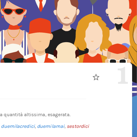
1
quantità altissima, esagerata.
,
duemilacredici
,
duemilamai
,
sestordici