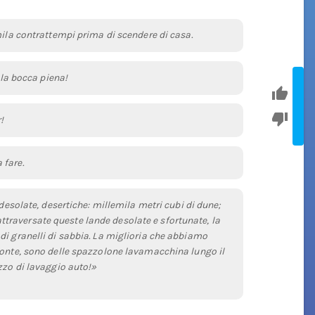
mila contrattempi prima di scendere di casa.
 la bocca piena!
!
 fare.
 desolate, desertiche: millemila metri cubi di dune;
a attraversate queste lande desolate e sfortunate, la
di granelli di sabbia. La miglioria che abbiamo
ponte, sono delle spazzolone lavamacchina lungo il
zzo di lavaggio auto!»