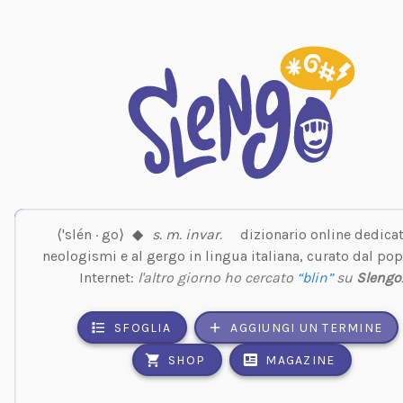
⟨'slén · go⟩
◆
s. m. invar.
dizionario online dedicat
neologismi e al gergo in lingua italiana, curato dal pop
Internet:
l'altro giorno ho cercato
“blin”
su
Slengo
SFOGLIA
AGGIUNGI UN TERMINE
SHOP
MAGAZINE