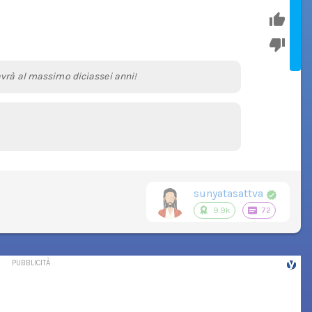
avrà al massimo diciassei anni!
sunyatasattva
9.9k
72