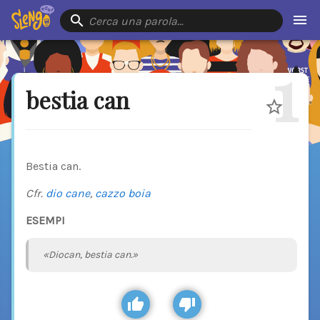
Cerca una parola…
1
bestia can
Bestia can.
Cfr.
dio cane
,
cazzo boia
ESEMPI
«Diocan, bestia can.»