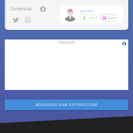
Condividi
pulch
28k
696
AGGIUNGI UNA DEFINIZIONE