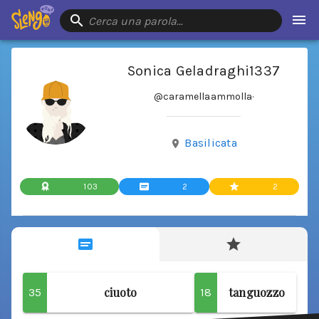
Cerca una parola…
Sonica Geladraghi1337
@caramellaammolla
·
Basilicata
103
2
2
ciuoto
tanguozzo
35
18