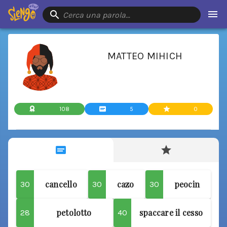
Cerca una parola…
MATTEO MIHICH
108
5
0
cancello
cazo
peocin
30
30
30
petolotto
spaccare il cesso
28
40