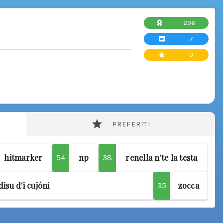
296
7
0
PREFERITI
hitmarker
np
renella n'te la testa
54
38
disu d'i cujóni
zocca
35