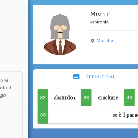
Mrchin
@Mrchin
·
Marche
DEFINIZIONI
o ai
olo di
ngo
.
absurd01
crackare
33
33
43
se è 'l para
30