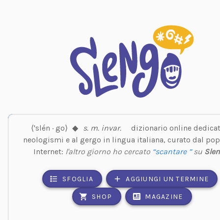
⟨'slén · go⟩
◆
s. m. invar.
dizionario online dedicat
neologismi e al gergo in lingua italiana, curato dal pop
Internet:
l'altro giorno ho cercato
“scantare ”
su
Sle
SFOGLIA
AGGIUNGI UN TERMINE
SHOP
MAGAZINE