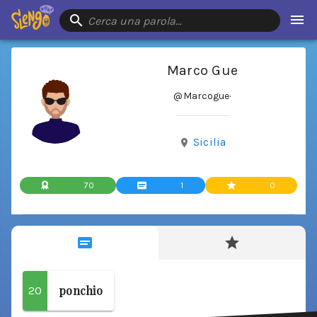
Cerca una parola…
Marco Gue
@Marcogue
·
Sicilia
70
1
0
ponchio
20