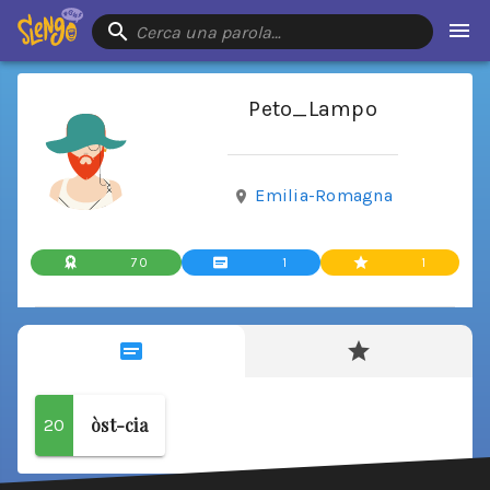
Cerca una parola…
Peto_Lampo
Emilia-Romagna
70
1
1
òst-cia
20