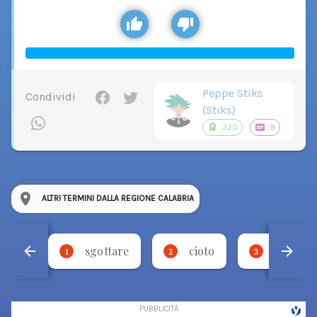
Peppe Stiks
Condividi
(Stiks)
320
9
ALTRI TERMINI DALLA REGIONE CALABRIA
sgottare
cioto
fricare
1
2
3