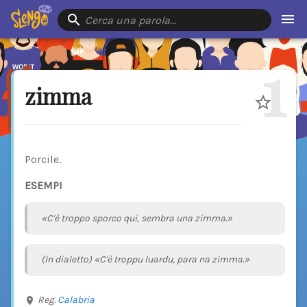
Cerca una parola…
1
zimma
Porcile.
ESEMPI
«C'è troppo sporco qui, sembra una zimma.»
(In dialetto) «C'è troppu luardu, para na zimma.»
Reg.
Calabria