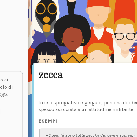
zecca
o ai
olo di
ngo
.
In uso spregiativo e gergale, persona di id
spesso associata a un’attitudine militante.
ESEMPI
«Quelli là sono tutte zecche dei centri sociali.»