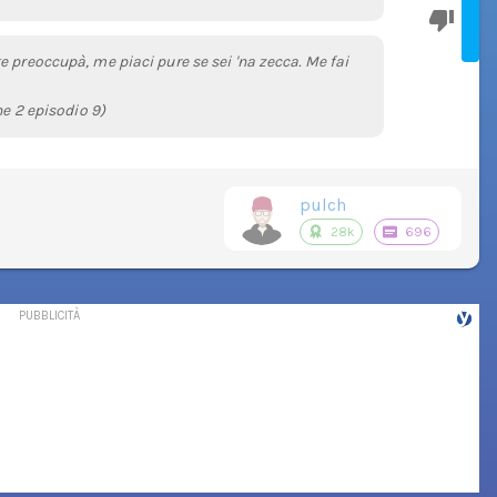
 preoccupà, me piaci pure se sei 'na zecca. Me fai
ne 2 episodio 9)
pulch
28k
696