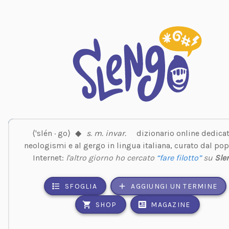
⟨'slén · go⟩
◆
s. m. invar.
dizionario online dedicat
neologismi e al gergo in lingua italiana, curato dal pop
Internet:
l'altro giorno ho cercato
“fare filotto”
su
Sle
SFOGLIA
AGGIUNGI UN TERMINE
SHOP
MAGAZINE