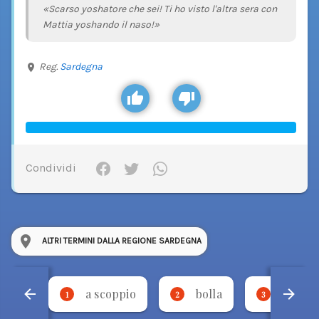
«Scarso yoshatore che sei! Ti ho visto l'altra sera con
Mattia yoshando il naso!»
Reg.
Sardegna
Condividi
ALTRI TERMINI DALLA REGIONE SARDEGNA
a scoppio
bolla
udda
1
2
3