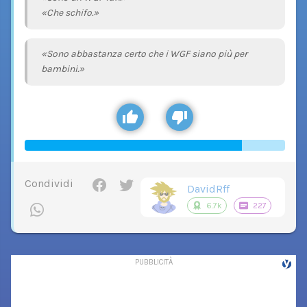
«Che schifo.»
«Sono abbastanza certo che i WGF siano più per
bambini.»
Condividi
DavidRff
6.7k
227