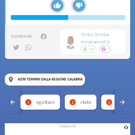
Turbo Bimba
Condividi
Annacaoro2.0
66
1
ALTRI TERMINI DALLA REGIONE CALABRIA
sgottare
cioto
fricare
1
2
3