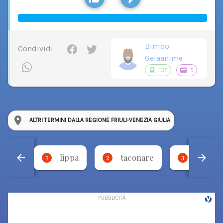
Bimbo
Condividi
Gelaanime
155
5
ALTRI TERMINI DALLA REGIONE FRIULI-VENEZIA GIULIA
lippa
taconare
necca
1
2
3