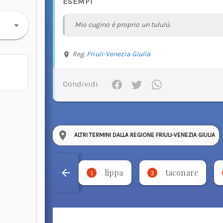
ESEMPI
Mio cugino è proprio un tululù.
Reg.
Friuli-Venezia Giulia
Condividi
ALTRI TERMINI DALLA REGIONE FRIULI-VENEZIA GIULIA
lippa
taconare
1
2