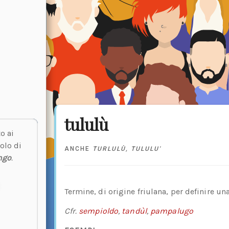
tululù
o ai
olo di
ANCHE
TURLULÙ
,
TULULU'
ngo
.
Termine, di origine friulana, per definire u
Cfr.
sempioldo
,
tandùl
,
pampalugo