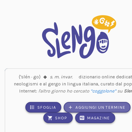
⟨'slén · go⟩
◆
s. m. invar.
dizionario online dedicat
neologismi e al gergo in lingua italiana, curato dal pop
Internet:
l'altro giorno ho cercato
“coggolone”
su
Sle
SFOGLIA
AGGIUNGI UN TERMINE
SHOP
MAGAZINE