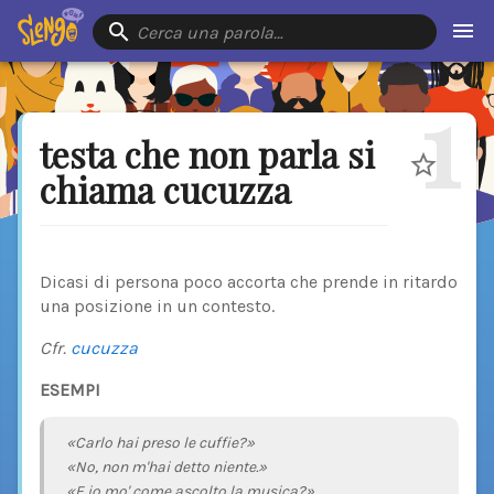
Cerca una parola…
1
testa che non parla si
chiama cucuzza
Dicasi di persona poco accorta che prende in ritardo
una posizione in un contesto.
Cfr.
cucuzza
ESEMPI
«Carlo hai preso le cuffie?»
«No, non m'hai detto niente.»
«E io mo' come ascolto la musica?»