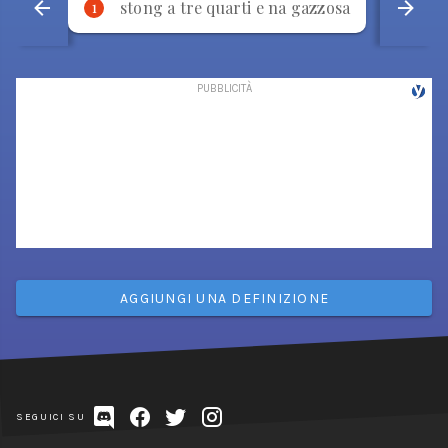
stong a tre quarti e na gazzosa
p
1
2
AGGIUNGI UNA DEFINIZIONE
SEGUICI SU