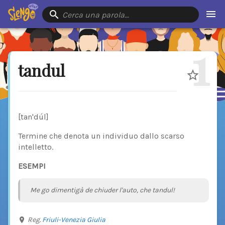
Cerca una parola…
1
tandul
[tan'dúl]
Termine che denota un individuo dallo scarso
intelletto.
ESEMPI
Me go dimentigà de chiuder l'auto, che tandul!
Reg.
Friuli-Venezia Giulia