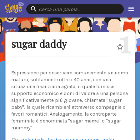
Cerca una parola…
1
sugar daddy
Espressione per descrivere comunemente un uomo
maturo, solitamente oltre i 40 anni, con una
situazione finanziaria agiata, il quale fornisce
supporto economico e doni di valore a una persona
significativamente più giovane, chiamata "sugar
baby", la quale ricambierà attraverso compagnia o
favori romantici. Analogamente, la controparte
femminile è denominata "sugar mama" o "sugar
mommy".
Cfr.
sugar baby
,
toy boy
,
sugar mommy
,
sugar