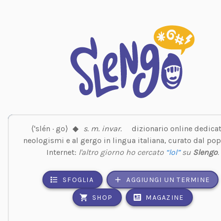
⟨'slén · go⟩
◆
s. m. invar.
dizionario online dedicat
neologismi e al gergo in lingua italiana, curato dal pop
Internet:
l'altro giorno ho cercato
“lol”
su
Slengo
.
SFOGLIA
AGGIUNGI UN TERMINE
SHOP
MAGAZINE