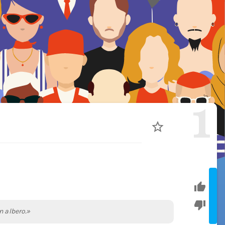
1
n albero.»