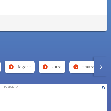
fogone
sturo
umarell
3
4
5