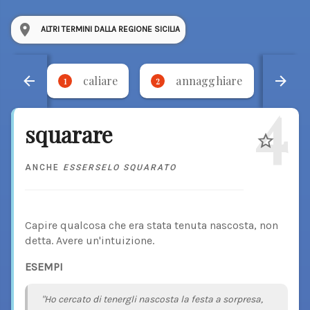
ALTRI TERMINI DALLA REGIONE SICILIA
caliare
annagghiare
'
1
2
3
4
squarare
ANCHE
ESSERSELO SQUARATO
Capire qualcosa che era stata tenuta nascosta, non
detta. Avere un'intuizione.
ESEMPI
"Ho cercato di tenergli nascosta la festa a sorpresa,