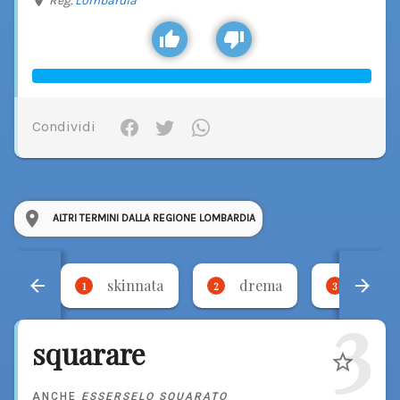
Reg.
Lombardia
Condividi
ALTRI TERMINI DALLA REGIONE LOMBARDIA
skinnata
drema
torci
1
2
3
3
squarare
ANCHE
ESSERSELO SQUARATO