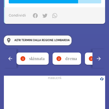
Condividi
ALTRI TERMINI DALLA REGIONE LOMBARDIA
skinnata
drema
torci
1
2
3