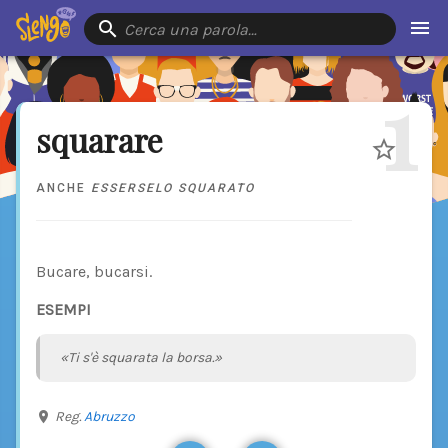
Cerca una parola…
1
squarare
ANCHE
ESSERSELO SQUARATO
Bucare, bucarsi.
ESEMPI
«Ti s'è squarata la borsa.»
Reg.
Abruzzo