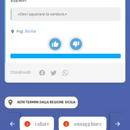
ESEMPI
«Devi squarare la verdura.»
Reg.
Sicilia
Condividi
ALTRI TERMINI DALLA REGIONE SICILIA
caliare
annagghiare
'
1
2
3