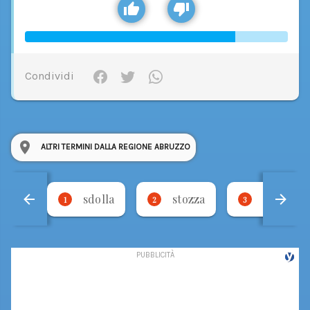
Condividi
ALTRI TERMINI DALLA REGIONE ABRUZZO
sdolla
stozza
ncul a 
1
2
3