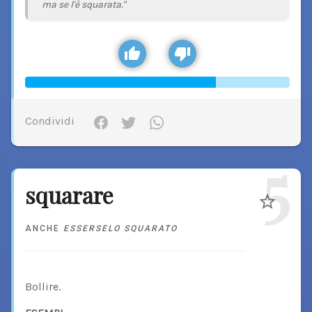
ma se l'è squarata."
Condividi
5
squarare
ANCHE
ESSERSELO SQUARATO
Bollire.