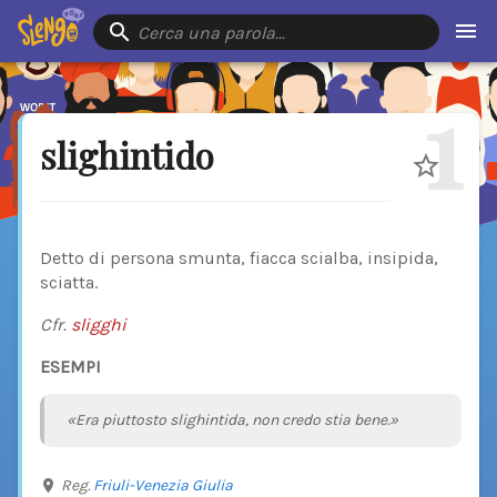
Cerca una parola…
1
slighintido
Detto di persona smunta, fiacca scialba, insipida,
sciatta.
Cfr.
sligghi
ESEMPI
«Era piuttosto slighintida, non credo stia bene.»
Reg.
Friuli-Venezia Giulia