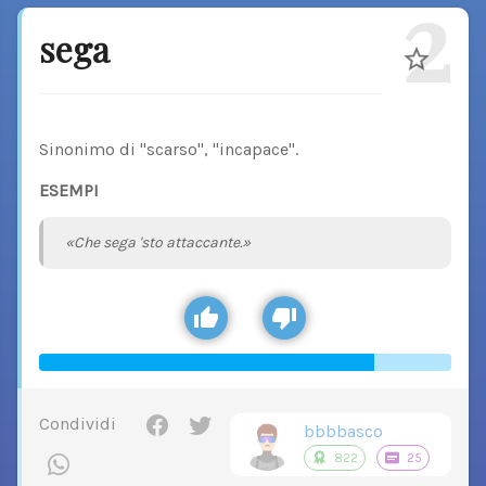
2
sega
Sinonimo di "scarso", "incapace".
ESEMPI
«Che sega 'sto attaccante.»
Condividi
bbbbasco
822
25