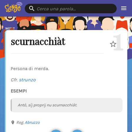
Cerca una parola…
1
scurnacchiàt
Persona di merda.
Cfr.
strunzo
ESEMPI
Antò, sìj proprij nu scurnacchiàt.
Reg.
Abruzzo