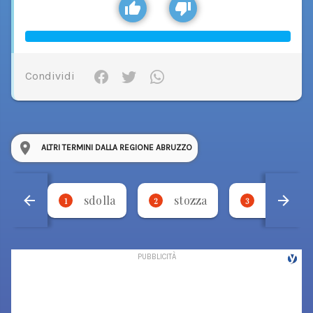
Condividi
ALTRI TERMINI DALLA REGIONE ABRUZZO
sdolla
stozza
ncul a 
1
2
3