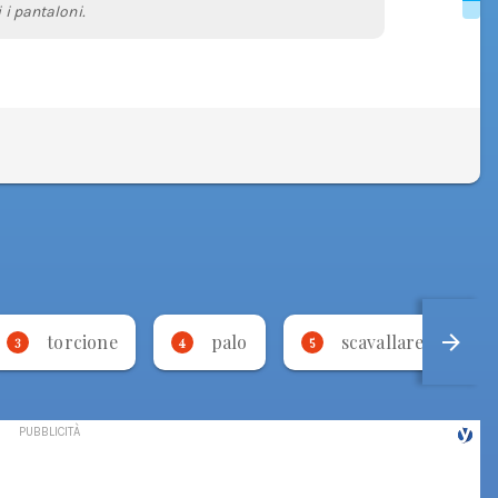
 i pantaloni.
torcione
palo
scavallare
3
4
5
6