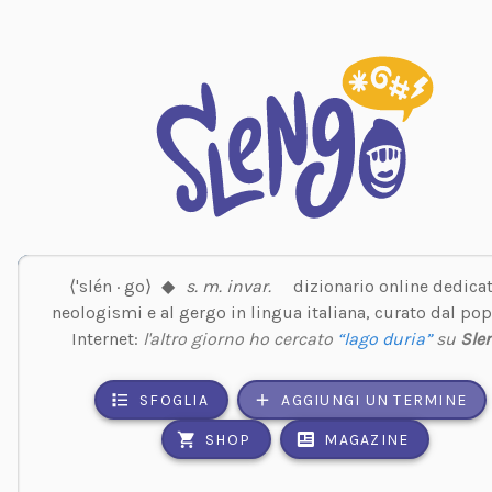
⟨'slén · go⟩
◆
s. m. invar.
dizionario online dedicat
neologismi e al gergo in lingua italiana, curato dal pop
Internet:
l'altro giorno ho cercato
“lago duria”
su
Sle
SFOGLIA
AGGIUNGI UN TERMINE
SHOP
MAGAZINE