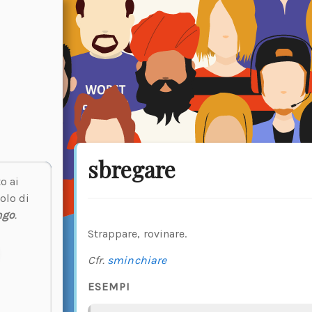
sbregare
o ai
olo di
ngo
.
Strappare, rovinare.
Cfr.
sminchiare
ESEMPI