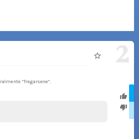
2
eralmente “fregarsene”.