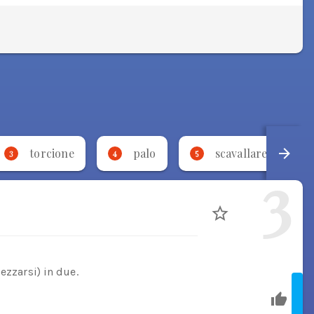
torcione
palo
scavallare
3
4
5
6
3
ezzarsi) in due.