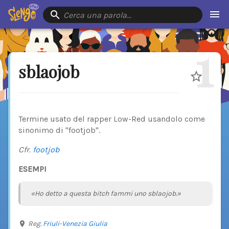
Cerca una parola…
1
sblaojob
Termine usato del rapper Low-Red usandolo come
sinonimo di "footjob".
Cfr.
footjob
ESEMPI
«Ho detto a questa bitch fammi uno sblaojob.»
Reg.
Friuli-Venezia Giulia