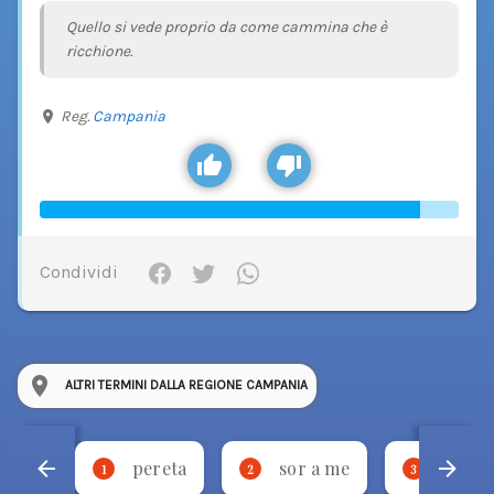
Quello si vede proprio da come cammina che è
ricchione.
Reg.
Campania
Condividi
ALTRI TERMINI DALLA REGIONE CAMPANIA
pereta
sor a me
stevm
1
2
3