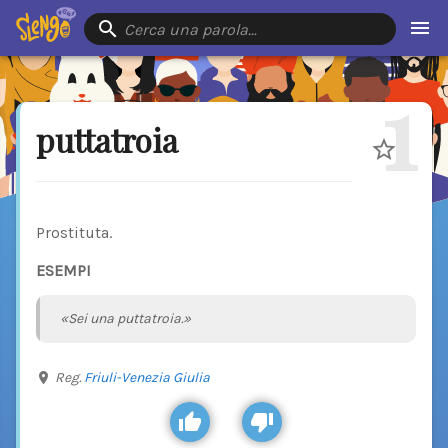
Cerca una parola…
1
puttatroia
Prostituta.
ESEMPI
«Sei una puttatroia.»
Reg.
Friuli-Venezia Giulia