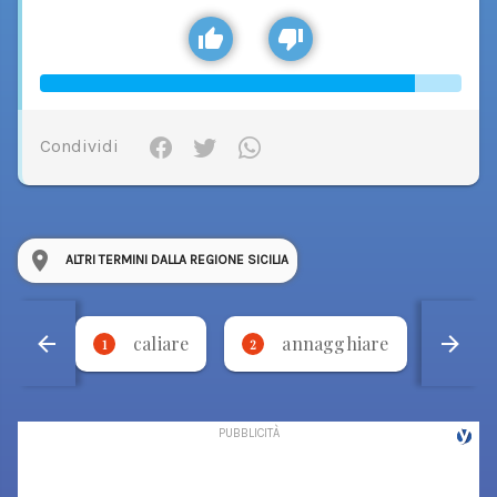
Condividi
ALTRI TERMINI DALLA REGIONE SICILIA
caliare
annagghiare
'
1
2
3