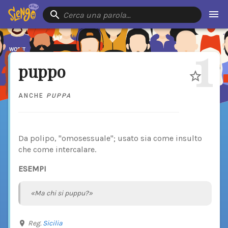
Cerca una parola…
1
puppo
ANCHE
PUPPA
Da polipo, "omosessuale"; usato sia come insulto
che come intercalare.
ESEMPI
«Ma chi si puppu?»
Reg.
Sicilia