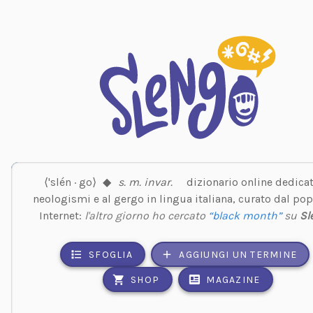
⟨'slén · go⟩
◆
s. m. invar.
dizionario online dedicat
neologismi e al gergo in lingua italiana, curato dal pop
Internet:
l'altro giorno ho cercato
“black month”
su
Sl
SFOGLIA
AGGIUNGI UN TERMINE
SHOP
MAGAZINE