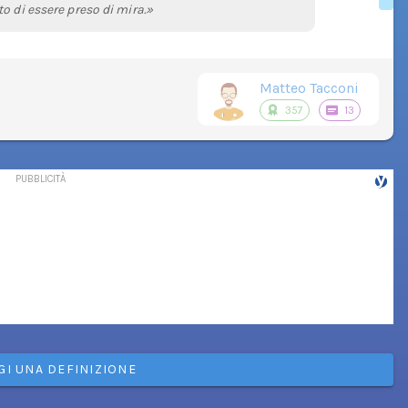
o di essere preso di mira.»
Matteo Tacconi
357
13
GI UNA DEFINIZIONE