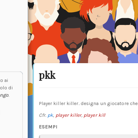
pkk
o ai
olo di
engo
.
Player killer killer. designa un giocatore che
Cfr.
pk
,
player killer
,
player kill
ESEMPI