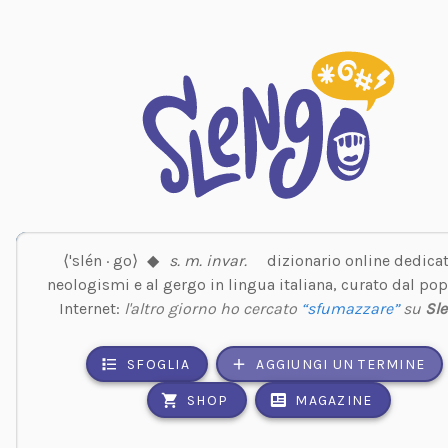
⟨'slén · go⟩
◆
s. m. invar.
dizionario online dedicat
neologismi e al gergo in lingua italiana, curato dal pop
Internet:
l'altro giorno ho cercato
“sfumazzare”
su
Sl
SFOGLIA
AGGIUNGI UN TERMINE
SHOP
MAGAZINE