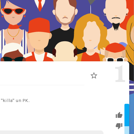
1
 "killa" un PK.