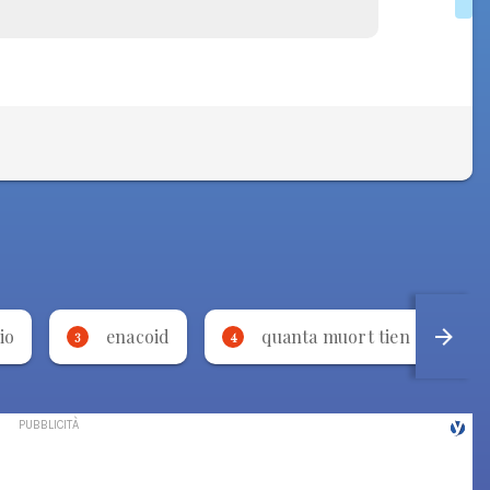
io
enacoid
quanta muort tien sott a ter
3
4