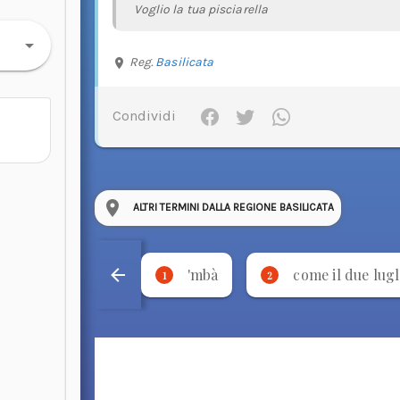
Voglio la tua pisciarella
Reg.
Basilicata
Condividi
ALTRI TERMINI DALLA REGIONE BASILICATA
'mbà
come il due lugl
1
2