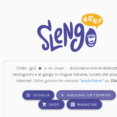
⟨'slén · go⟩
◆
s. m. invar.
dizionario online dedicat
neologismi e al gergo in lingua italiana, curato dal pop
Internet:
l'altro giorno ho cercato
“acchittarsi”
su
Sle
SFOGLIA
AGGIUNGI UN TERMINE
SHOP
MAGAZINE