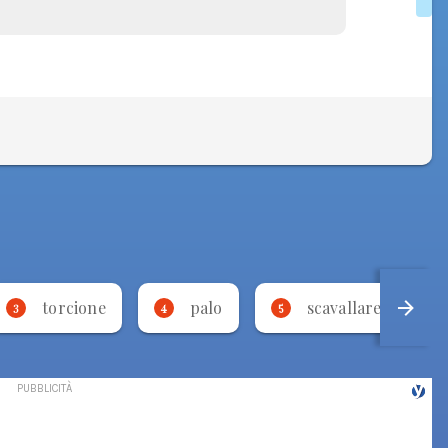
torcione
palo
scavallare
3
4
5
6