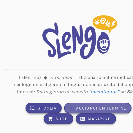
⟨'slén · go⟩
◆
s. m. invar.
dizionario online dedicat
neologismi e al gergo in lingua italiana, curato dal pop
Internet:
l'altro giorno ho cercato
“incantantos”
su
Sl
SFOGLIA
AGGIUNGI UN TERMINE
SHOP
MAGAZINE