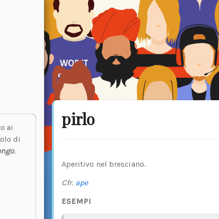
pirlo
o ai
olo di
engo
.
Aperitivo nel bresciano.
Cfr.
ape
ESEMPI