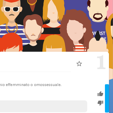
1
chio effemminato o omossessuale.