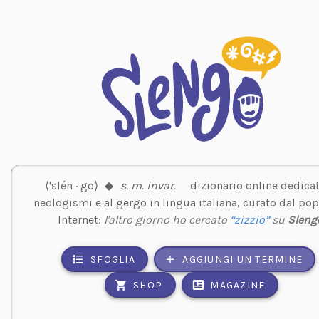
⟨'slén · go⟩
◆
s. m. invar.
dizionario online dedicat
neologismi e al gergo in lingua italiana, curato dal pop
Internet:
l'altro giorno ho cercato
“zizzio”
su
Sleng
SFOGLIA
AGGIUNGI UN TERMINE
SHOP
MAGAZINE