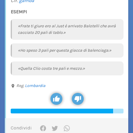
Cfr.
gamba
ESEMPI
«Frate ti giuro ero al Just è arrivato Balotelli che avrà
cacciato 20 pali di tablo.»
«Ho speso 3 pali per questa giacca di balenciaga.»
«Quella Clio costa tre pali e mezzo.»
Reg.
Lombardia
Condividi