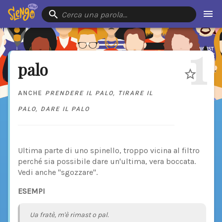
Cerca una parola…
1
palo
ANCHE
PRENDERE IL PALO
,
TIRARE IL
PALO
,
DARE IL PALO
Ultima parte di uno spinello, troppo vicina al filtro
perché sia possibile dare un'ultima, vera boccata.
Vedi anche "sgozzare".
ESEMPI
Ua fratè, m'è rimast o pal.