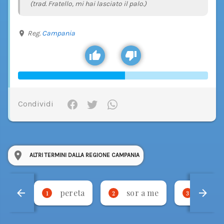
(trad. Fratello, mi hai lasciato il palo.)
Reg.
Campania
Condividi
ALTRI TERMINI DALLA REGIONE CAMPANIA
pereta
sor a me
stevm
1
2
3