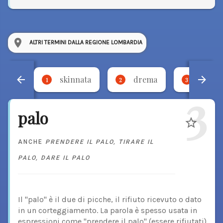
ALTRI TERMINI DALLA REGIONE LOMBARDIA
skinnata
drema
torci
1
2
3
3
palo
ANCHE
PRENDERE IL PALO
,
TIRARE IL
PALO
,
DARE IL PALO
Il "palo" è il due di picche, il rifiuto ricevuto o dato
in un corteggiamento. La parola è spesso usata in
espressioni come "prendere il palo" (essere rifiutati)