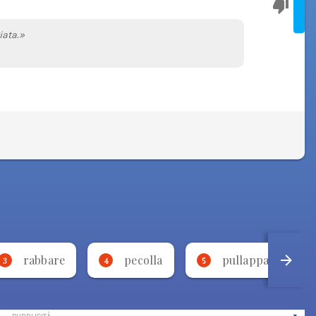
iata.»
rabbare
pecolla
pullappare
3
4
5