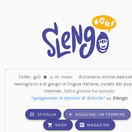
⟨'slén · go⟩
◆
s. m. invar.
dizionario online dedicat
neologismi e al gergo in lingua italiana, curato dal pop
Internet:
l'altro giorno ho cercato
“spiegamelo in termini di fortnite”
su
Slengo
.
SFOGLIA
AGGIUNGI UN TERMINE
SHOP
MAGAZINE