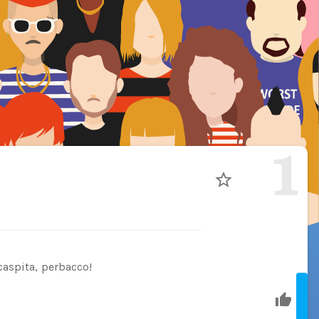
1
aspita, perbacco!