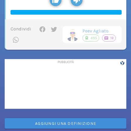
Condividi
Peev Agliato
495
18
AGGIUNGI UNA DEFINIZIONE