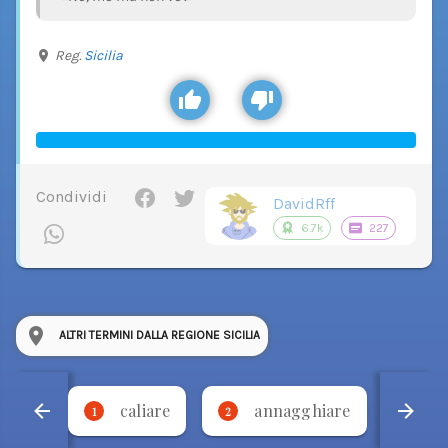
Reg.
Sicilia
Condividi
DavidRff
6.7k
227
ALTRI TERMINI DALLA REGIONE SICILIA
caliare
annagghiare
'
1
2
3