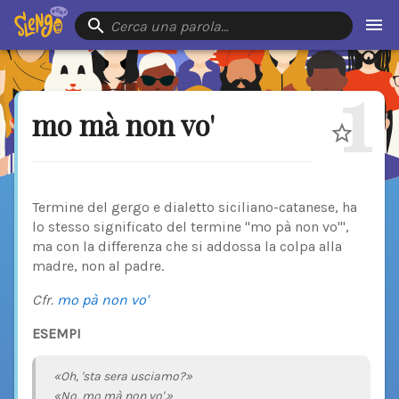
Cerca una parola…
1
mo mà non vo'
Termine del gergo e dialetto siciliano-catanese, ha
lo stesso significato del termine "mo pà non vo'",
ma con la differenza che si addossa la colpa alla
madre, non al padre.
Cfr.
mo pà non vo'
ESEMPI
«Oh, 'sta sera usciamo?»
«No, mo mà non vo'.»